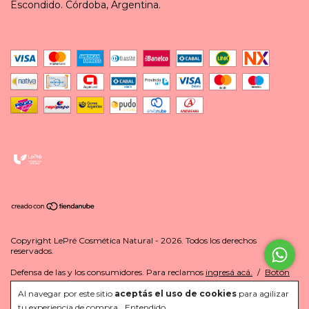
Escondido. Córdoba, Argentina.
Copyright LePré Cosmética Natural - 2026. Todos los derechos
reservados.
Defensa de las y los consumidores. Para reclamos
ingresá acá.
/
Botón
de arrepentimiento
Al navegar por este sitio
aceptás el uso de cookies
para agilizar
tu experiencia de compra.
Entendido